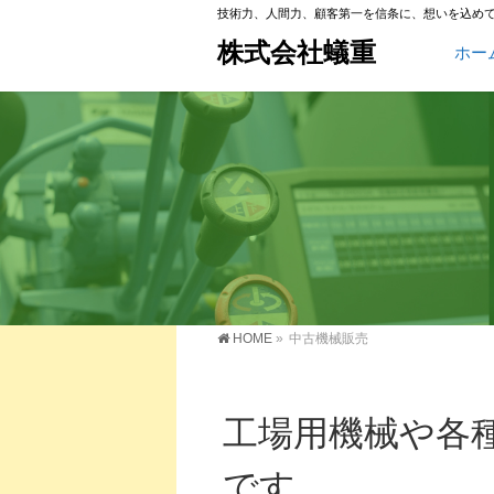
技術力、人間力、顧客第一を信条に、想いを込め
株式会社蟻重
ホー
HOME
»
中古機械販売
工場用機械や各
です。