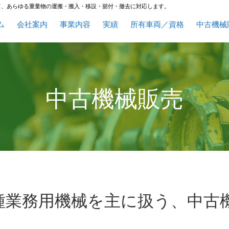
て、あらゆる重量物の運搬・搬入・移設・据付・撤去に対応します。
ム
会社案内
事業内容
実績
所有車両／資格
中古機械
中古機械販売
種業務用機械を主に扱う、中古