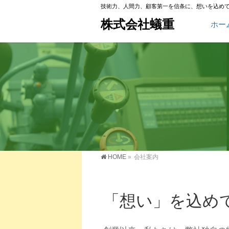
技術力、人間力、顧客第一を信条に、想いを込め
株式会社蟻重
ホー
HOME
»
会社案内
「想い」を込め