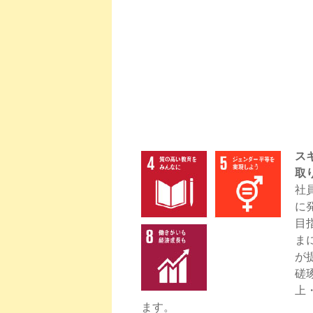
ス
取
社
に
目
ま
が
磋
上
ます。