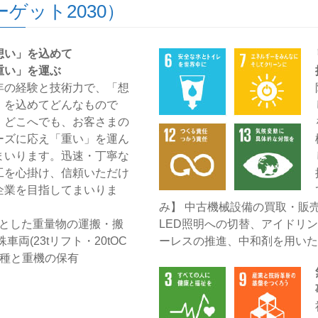
ーゲット2030）
想い」を込めて
重い」を運ぶ
年の経験と技術力で、「想
」を込めてどんなもので
、どこへでも、お客さまの
ーズに応え「重い」を運ん
まいります。迅速・丁寧な
工を心掛け、信頼いただけ
企業を目指してまいりま
み】 中古機械設備の買取・販
心とした重量物の運搬・搬
LED照明への切替、アイドリ
両(23tリフト・20tOC
ーレスの推進、中和剤を用いた
車種と重機の保有