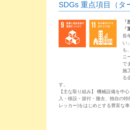
SDGs 重点項目（タ
「
「
長
い
も
ニ
で
施
る
す。
【主な取り組み】 機械設備を中
入・移設・据付・撤去、独自の特殊車
レッカー)をはじめとする豊富な