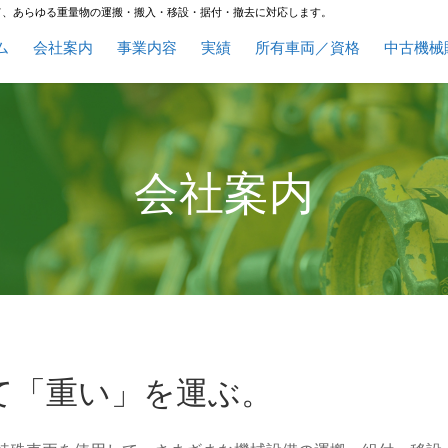
て、あらゆる重量物の運搬・搬入・移設・据付・撤去に対応します。
ム
会社案内
事業内容
実績
所有車両／資格
中古機械
会社案内
て「重い」を運ぶ。